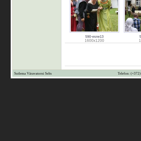
590-esne13
1600x1200
1
Sutlema Väravatorni Selts
Telefon: (+372