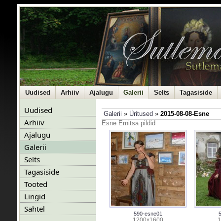
Uudised
Arhiiv
Ajalugu
Galerii
Selts
Tagasiside
Uudised
Galerii
»
Üritused
»
2015-08-08-Esne
Arhiiv
Esne Ernitsa pildid
Ajalugu
Galerii
Selts
Tagasiside
Tooted
Lingid
Sahtel
590-esne01
1200x1600
1