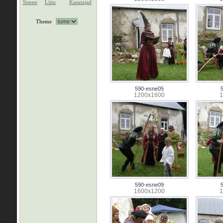
Sisene
Liitu
Kasutajad
Theme
590-esne05
1200x1600
1
590-esne09
1600x1200
1