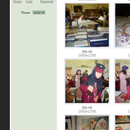
Sisene
Liitu
Kasutajad
Theme
591-05
1600x1200
1
591-09
1600x1200
1