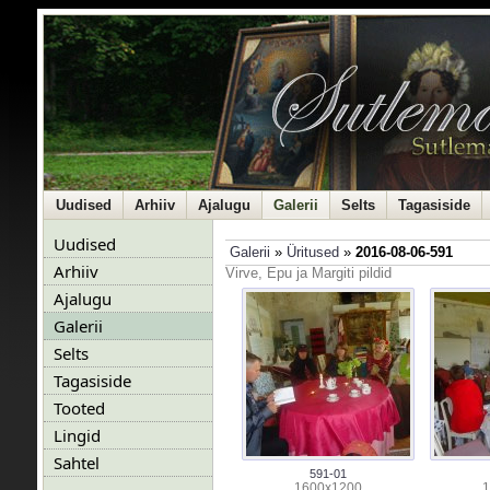
Uudised
Arhiiv
Ajalugu
Galerii
Selts
Tagasiside
Uudised
Galerii
»
Üritused
»
2016-08-06-591
Arhiiv
Virve, Epu ja Margiti pildid
Ajalugu
Galerii
Selts
Tagasiside
Tooted
Lingid
Sahtel
591-01
1600x1200
1