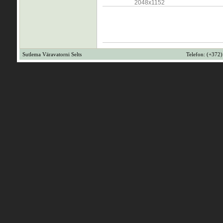
2048x1152
Sutlema Väravatorni Selts
Telefon: (+372